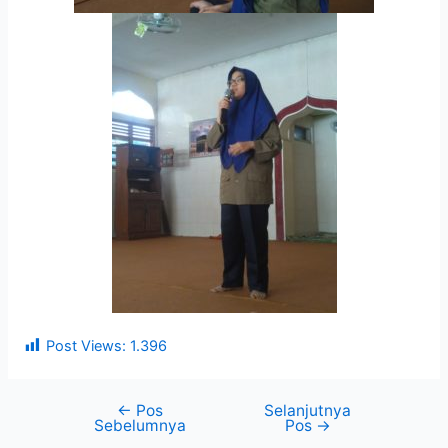
Post Views:
1.396
←
Pos
Selanjutnya
Sebelumnya
Pos
→