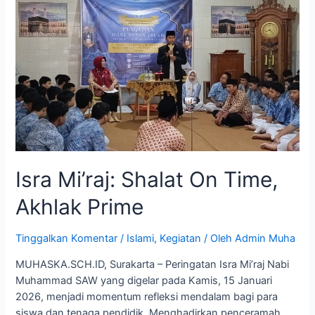
Isra Mi’raj: Shalat On Time,
Akhlak Prime
Tinggalkan Komentar
/
Islami
,
Kegiatan
/ Oleh
Admin Muha
MUHASKA.SCH.ID, Surakarta – Peringatan Isra Mi’raj Nabi
Muhammad SAW yang digelar pada Kamis, 15 Januari
2026, menjadi momentum refleksi mendalam bagi para
siswa dan tenaga pendidik. Menghadirkan penceramah