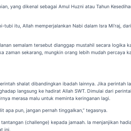
bian, yang dikenal sebagai Amul Huzni atau Tahun Kesediha
tubi itu, Allah memperjalankan Nabi dalam Isra Mi’raj, dar
alanan semalam tersebut dianggap mustahil secara logika 
ika zaman sekarang, mungkin orang lebih mudah percaya k
intah shalat dibandingkan ibadah lainnya. Jika perintah la
dap langsung ke hadirat Allah SWT. Dimulai dari perinta
hirnya merasa malu untuk meminta keringanan lagi.
it apa pun, jangan pernah tinggalkan,” tegasnya.
tantangan (challenge) kepada jamaah. Ia menjanjikan hadi
 ini.