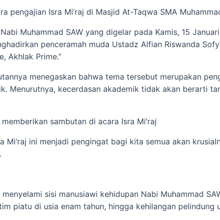
ara pengajian Isra Mi’raj di Masjid At-Taqwa SMA Muhamma
j Nabi Muhammad SAW yang digelar pada Kamis, 15 Januar
ghadirkan penceramah muda Ustadz Alfian Riswanda Sofyan
, Akhlak Prime.”
butannya menegaskan bahwa tema tersebut merupakan peng
k. Menurutnya, kecerdasan akademik tidak akan berarti ta
t memberikan sambutan di acara Isra Mi’raj
a Mi’raj ini menjadi pengingat bagi kita semua akan krusi
.
s menyelami sisi manusiawi kehidupan Nabi Muhammad SAW
atim piatu di usia enam tahun, hingga kehilangan pelindung