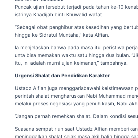
Puncak ujian tersebut terjadi pada tahun ke-10 kena
istrinya Khadijah binti Khuwalid wafat.
“Sebagai obat penghibur atas kesedihan yang bertubi-
hingga ke Sidratul Muntaha,” kata Alfian.
Ia menjelaskan bahwa pada masa itu, peristiwa perj
unta bisa memakan waktu satu hingga dua bulan. “J
itu, ini adalah murni ujian keimanan,” tambahnya.
Urgensi Shalat dan Pendidikan Karakter
Ustadz Alfian juga menggarisbawahi keistimewaan per
perintah shalat mengharuskan Nabi Muhammad mengha
melalui proses negosiasi yang penuh kasih, Nabi ak
“Jangan pernah remehkan shalat. Dalam kondisi sesul
Suasana sempat riuh saat Ustadz Alfian memberikan 
meninggalkan shalat sejak masa akil balig hingga saat