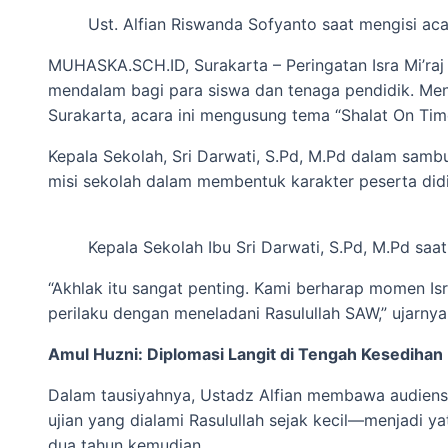
Ust. Alfian Riswanda Sofyanto saat mengisi ac
MUHASKA.SCH.ID, Surakarta – Peringatan Isra Mi’ra
mendalam bagi para siswa dan tenaga pendidik. Men
Surakarta, acara ini mengusung tema “Shalat On Time
Kepala Sekolah, Sri Darwati, S.Pd, M.Pd dalam sam
misi sekolah dalam membentuk karakter peserta didi
Kepala Sekolah Ibu Sri Darwati, S.Pd, M.Pd saa
“Akhlak itu sangat penting. Kami berharap momen Isr
perilaku dengan meneladani Rasulullah SAW,” ujarnya
Amul Huzni: Diplomasi Langit di Tengah Kesedihan
Dalam tausiyahnya, Ustadz Alfian membawa audien
ujian yang dialami Rasulullah sejak kecil—menjadi y
dua tahun kemudian.