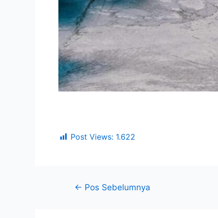
Post Views:
1.622
←
Pos Sebelumnya