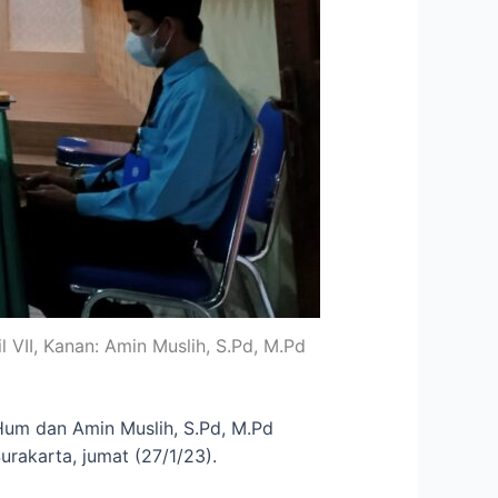
l VII, Kanan: Amin Muslih, S.Pd, M.Pd
.Hum dan Amin Muslih, S.Pd, M.Pd
rakarta, jumat (27/1/23).