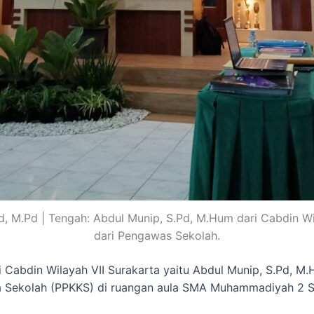
Pd, M.Pd | Tengah: Abdul Munip, S.Pd, M.Hum dari Cabdin Wi
dari Pengawas Sekolah.
i Cabdin Wilayah VII Surakarta yaitu Abdul Munip, S.Pd, M
la Sekolah (PPKKS) di ruangan aula SMA Muhammadiyah 2 Su