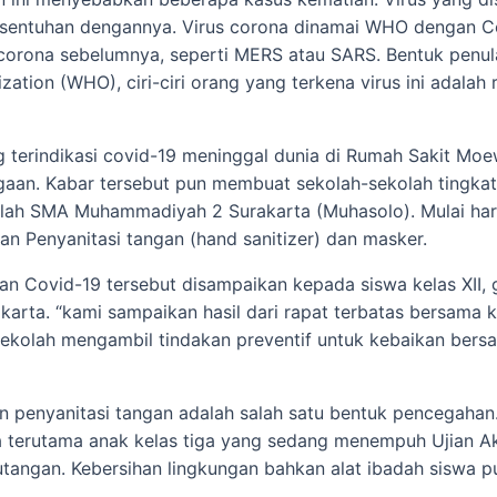
ersentuhan dengannya. Virus corona dinamai WHO dengan Co
corona sebelumnya, seperti MERS atau SARS. Bentuk penul
ation (WHO), ciri-ciri orang yang terkena virus ini adalah 
ng terindikasi covid-19 meninggal dunia di Rumah Sakit Mo
agaan. Kabar tersebut pun membuat sekolah-sekolah tingk
dalah SMA Muhammadiyah 2 Surakarta (Muhasolo). Mulai har
 Penyanitasi tangan (hand sanitizer) dan masker.
 Covid-19 tersebut disampaikan kepada siswa kelas XII, 
rta. “kami sampaikan hasil dari rapat terbatas bersama k
ekolah mengambil tindakan preventif untuk kebaikan bers
penyanitasi tangan adalah salah satu bentuk pencegahan. 
 terutama anak kelas tiga yang sedang menempuh Ujian Akhi
angan. Kebersihan lingkungan bahkan alat ibadah siswa pun